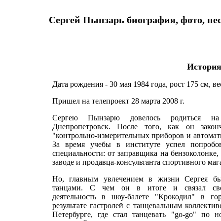
Сергей Пынзарь биография, фото, пес
История
Дата рождения - 30 мая 1984 года, рост 175 см, вес
Пришел на телепроект 28 марта 2008 г.
Сергею Пынзарю довелось родиться на
Днепропетровск. После того, как он зако
"контрольно-измерительных приборов и автомати
За время учебы в институте успел попробов
специальности: от заправщика на бензоколонке,
заводе и продавца-консультанта спортивного маг
Но, главным увлечением в жизни Сергея бы
танцами. С чем он в итоге и связал св
деятельность в шоу-балете "Крокодил" в го
результате гастролей с танцевальным коллектив
Петербурге, где стал танцевать "go-go" по 