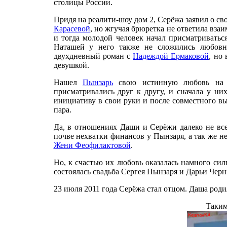
столицы России.
Придя на реалити-шоу дом 2, Серёжа заявил о с
Карасевой
, но жгучая брюретка не ответила вза
и тогда молодой человек начал присматриватьс
Наташей у него также не сложились любовны
двухдневный роман с
Надеждой Ермаковой
, но 
девушкой.
Нашел
Пынзарь
свою истинную любовь на
присматривались друг к другу, и сначала у ни
инициативу в свои руки и после совместного вы
пара.
Да, в отношениях Даши и Серёжи далеко не все
почве нехватки финансов у Пынзаря, а так же 
Жени Феофилактовой
.
Но, к счастью их любовь оказалась намного сил
состоялась свадьба Сергея Пынзаря и Дарьи Черн
23 июля 2011 года Серёжа стал отцом. Даша род
Таким