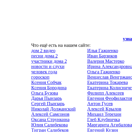
узна
Что ещё есть на нашем сайте:
дом 2 видео
Илья Гажиенко
песни дома 2
Иван Барзиков
участники дома 2
Валерия Мастерко
новости и слухи
Ирина Александровн
человек года
Ольга Гажиенко
гороскоп
Венцеслав Венгржан
Ксения Собчак
Екатерина Токарева
Ксения Бородина
Екатерина Колисниче
Ольга Бузова
Филипп Алексеев
Дарья Пынзарь
Евгения Феофилакто
Сергей Пынзарь
Антон Гусев
Николай Должанский
Алексей Крылов
Алексей Самсонов
Михаил Терехин
Оксана Стрункина
Глеб Клубничка
Юлия Салибекова
Маргарита Агибалова
Тигран Салибеков
Евгений Кузин