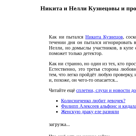
Никита и Нелли Кузнецовы и про
Как ни пытался
Никита Кузнецов
, сос
течении дня он пытался игнорировать 
Нелли, но домыслы участников, в купе
поможет только детектор.
Как ни странно, но один из тех, кто про
Естественно, это третья сторона любов
тем, что легко пройдёт любую проверку, 
и, похоже, он чего-то опасается...
Читайте ещё
сплетни, слухи и новости до
Колисниченко любит девочек?
Филипп Алексеев альфонс и кидал
Женскую драку еле разняли
загрузка...