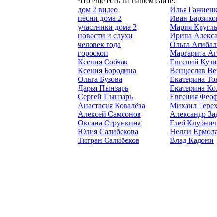
Что ещё есть на нашем сайте:
дом 2 видео
Илья Гажиенк
песни дома 2
Иван Барзико
участники дома 2
Мария Кругл
новости и слухи
Ирина Алекс
человек года
Ольга Агибал
гороскоп
Маргарита Аг
Ксения Собчак
Евгений Кузи
Ксения Бородина
Венцеслав В
Ольга Бузова
Екатерина То
Дарья Пынзарь
Екатерина Ко
Сергей Пынзарь
Евгения Феоф
Анастасия Ковалёва
Михаил Тере
Алексей Самсонов
Александр За
Оксана Стрункина
Глеб Клубнич
Юлия Салибекова
Нелли Ермола
Тигран Салибеков
Влад Кадони