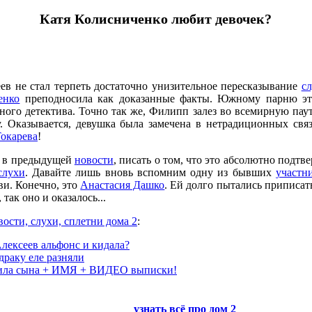
Катя Колисниченко любит девочек?
в не стал терпеть достаточно унизительное пересказывание
сл
енко
преподносила как доказанные факты. Южному парню эт
тного детектива. Точно так же, Филипп залез во всемирную пау
. Оказывается, девушка была замечена в нетрадиционных связ
Токарева
!
и в предыдущей
новости
, писать о том, что это абсолютно подтв
слухи
. Давайте лишь вновь вспомним одну из бывших
участн
и. Конечно, это
Анастасия Дашко
. Ей долго пытались приписать
 так оно и оказалось...
вости, слухи, сплетни дома 2
:
ексеев альфонс и кидала?
раку еле разняли
ила сына + ИМЯ + ВИДЕО выписки!
узнать всё про
дом 2