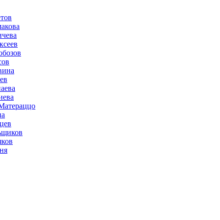
тов
акова
ичева
ксеев
обозов
сов
вина
ев
аева
иева
Матераццо
на
цев
ьщиков
яков
ня