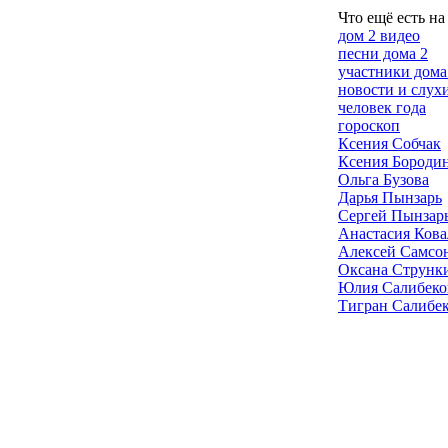
Что ещё есть на
дом 2 видео
песни дома 2
участники дома
новости и слух
человек года
гороскоп
Ксения Собчак
Ксения Бороди
Ольга Бузова
Дарья Пынзарь
Сергей Пынзар
Анастасия Кова
Алексей Самсо
Оксана Струнк
Юлия Салибеко
Тигран Салибе