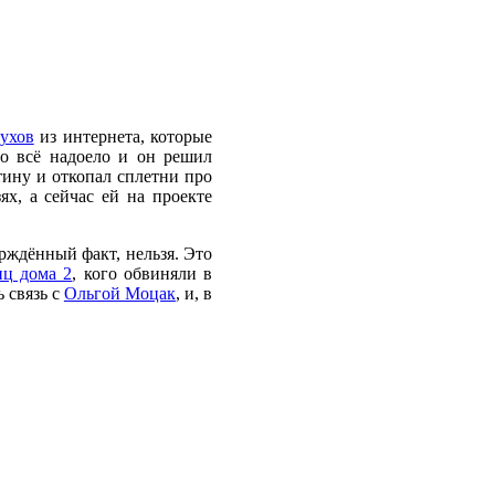
ухов
из интернета, которые
о всё надоело и он решил
тину и откопал сплетни про
ях, а сейчас ей на проекте
ерждённый факт, нельзя. Это
иц дома 2
, кого обвиняли в
 связь с
Ольгой Моцак
, и, в