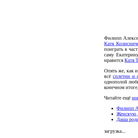
Филипп Алексее
Катя Колиснич
поиграть в час
саму Екатерину
нравится
Катя 
Опять же, как 
всё
сплетни и 
однополой любв
конечном итоге,
Читайте ещё
но
Филипп Ал
Женскую д
Даша род
загрузка...