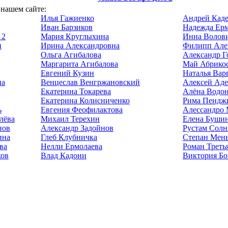
 нашем сайте:
Илья Гажиенко
Андрей Каде
Иван Барзиков
Надежда Ерм
 2
Мария Круглыхина
Инна Волов
и
Ирина Александровна
Филипп Але
Ольга Агибалова
Александр Г
Маргарита Агибалова
Май Абрико
Евгений Кузин
Наталья Вар
на
Венцеслав Венгржановский
Алексей Аде
Екатерина Токарева
Алёна Водон
Екатерина Колисниченко
Рима Пендж
ь
Евгения Феофилактова
Алессандро 
лёва
Михаил Терехин
Елена Буши
нов
Александр Задойнов
Рустам Солн
ина
Глеб Клубничка
Степан Мен
ва
Нелли Ермолаева
Роман Треть
ков
Влад Кадони
Виктория Бо